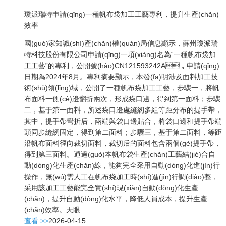
瓊派瑞特申請(qǐng)一種帆布袋加工工藝專利，提升生產(chǎn)
效率
國(guó)家知識(shí)產(chǎn)權(quán)局信息顯示，蘇州瓊派瑞
特科技股份有限公司申請(qǐng)一項(xiàng)名為“一種帆布袋加
工工藝”的專利，公開號(hào)CN121593242A，申請(qǐng)
日期為2024年8月。專利摘要顯示，本發(fā)明涉及面料加工技
術(shù)領(lǐng)域，公開了一種帆布袋加工工藝，步驟一，將帆
布面料一側(cè)邊翻折兩次，形成袋口邊，得到第一面料；步驟
二，基于第一面料，所述袋口邊處縫紉多組等距分布的提手帶，
其中，提手帶彎折后，兩端與袋口邊貼合，將袋口邊和提手帶端
頭同步縫紉固定，得到第二面料；步驟三，基于第二面料，等距
沿帆布面料徑向裁切面料，裁切后的面料包含兩個(gè)提手帶，
得到第三面料。通過(guò)本帆布袋生產(chǎn)工藝結(jié)合自
動(dòng)化生產(chǎn)線，能夠完全采用自動(dòng)化進(jìn)行
操作，無(wú)需人工在帆布袋加工時(shí)進(jìn)行調(diào)整，
采用該加工工藝能完全實(shí)現(xiàn)自動(dòng)化生產
(chǎn)，提升自動(dòng)化水平，降低人員成本，提升生產
(chǎn)效率。天眼
查看 >>
2026-04-15