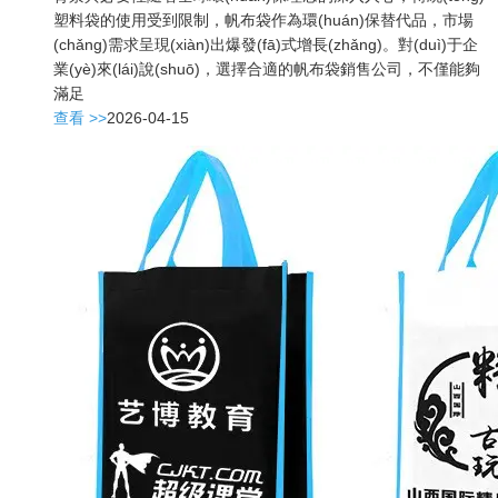
塑料袋的使用受到限制，帆布袋作為環(huán)保替代品，市場
(chǎng)需求呈現(xiàn)出爆發(fā)式增長(zhǎng)。對(duì)于企
業(yè)來(lái)說(shuō)，選擇合適的帆布袋銷售公司，不僅能夠
滿足
查看 >>
2026-04-15