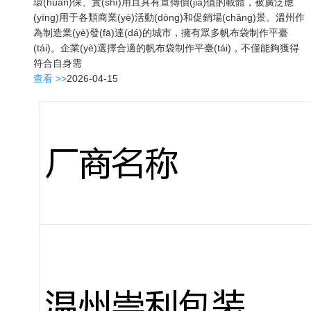
環(huán)保、實(shí)用且具有宣傳價(jià)值的載體，被廣泛應
(yīng)用于各類商業(yè)活動(dòng)和促銷場(chǎng)景。溫州作
為制造業(yè)發(fā)達(dá)的城市，擁有眾多帆布袋制作平臺
(tái)。企業(yè)選擇合適的帆布袋制作平臺(tái)，不僅能夠獲得
符合自身需
查看 >>
2026-04-15